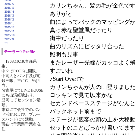
2026/ 6
カリンちゃん、髪の毛が金色で
2026/ 5
2026/ 4
ありがと
2026/ 3
2026/ 2
曲によってバックのマッピング
2026/ 1
2025/12
真っ赤な聖堂風だったり
2025/11
2025/10
街中だったり
2025/ 9
<<
曲のリズムにピッタリ合った
テーラー's Profile
照明も見事
1963.10.19.青森県
またレーザー光線がカッコよく
生。
すごいね
中２でROCKに開眼。
中高大とバンド及び宅
♪Start Over!で
録三昧。主にG、Vo担
当。
カリンちゃんが人の山登りまし
名古屋にてLIVE HOUSE
ロッキンで見て以来かな
にも出演経験あり。
盛岡にてセッション活
セカンドベースステージがなん
動。
東京にて会社でのバン
バックネット前まで
ド活動および、ブルー
ステージが観客の頭の上を大移
スバンドにて活動。
現在は千葉県千葉市在
セットのことばっかり書いてま
住